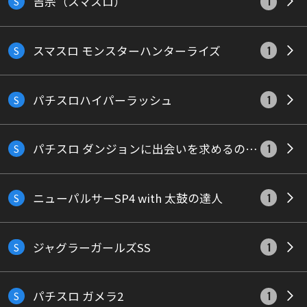
吉宗（スマスロ）
S
1
スマスロ モンスターハンターライズ
S
1
パチスロハイパーラッシュ
S
1
パチスロ ダンジョンに出会いを求めるのは間違っているだろうか2
S
1
ニューパルサーSP4 with 太鼓の達人
S
1
ジャグラーガールズSS
S
1
パチスロ ガメラ2
S
1