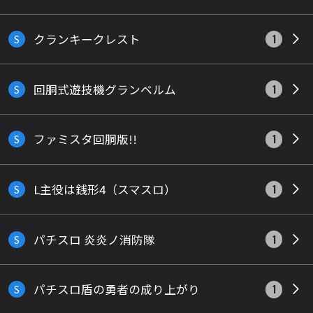
クランキークレスト
S
1
回胴式遊技機グランベルム
S
1
ファミスタ回胴版!!
S
1
L主役は銭形4（スマスロ）
S
1
パチスロ 炎炎ノ消防隊
S
1
パチスロ盾の勇者の成り上がり
S
1