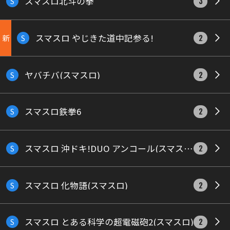
スマスロ北斗の拳
S
3
スマスロ やじきた道中記参る!
新
S
2
ヤバチバ(スマスロ)
S
2
スマスロ鉄拳6
S
2
スマスロ 沖ドキ!DUO アンコール(スマスロ)
S
2
スマスロ 化物語(スマスロ)
S
2
スマスロ とある科学の超電磁砲2(スマスロ)
S
2