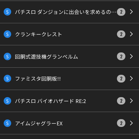
パチスロ ダンジョンに出会いを求めるのは間違っているだろうか2
S
2
クランキークレスト
S
2
回胴式遊技機グランベルム
S
2
ファミスタ回胴版!!
S
2
パチスロ バイオハザード RE:2
S
2
アイムジャグラーEX
S
2