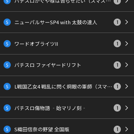
パチスロかぐや様は告らせたい（スマスロ）
S
1
ニューパルサーSP4 with 太鼓の達人
S
1
ワードオブライツII
S
1
パチスロ ファイヤードリフト
S
1
L戦国乙女4 戦乱に閃く炯眼の軍師（スマスロ）
S
1
パチスロ傷物語 ‐始マリノ刻‐
S
1
S織田信奈の野望 全国版
S
1