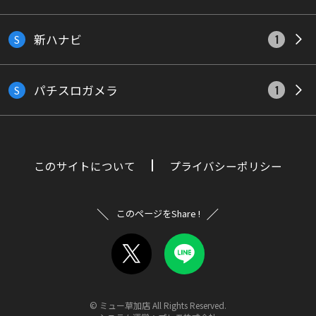
新ハナビ
S
1
パチスロガメラ
S
1
このサイトについて
プライバシーポリシー
このページをShare !
© ミュー草加店 All Rights Reserved.