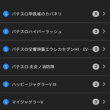
パチスロ甲鉄城のカバネリ
S
4
パチスロハイパーラッシュ
S
3
パチスロ交響詩篇エウレカセブンHI‐EVOLUTION ZERO TYPE‐ART
S
3
パチスロ 炎炎ノ消防隊
S
3
ハッピージャグラーV III
S
3
マイジャグラーV
S
3