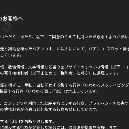
s
のお客様へ
いただくにあたり、以下にご同意のうえご利用いただきますようお願い
元と契約を結んだパチンコホール法人において、パチンコ·スロット機
しています。
報、数値情報、文字情報など当ウェブサイトのすべての情報（以下「コ
の著作権権利者（以下まとめて「権利者」と呼ぶ）に帰属します。
諾を得ずに、手動、自動問わず収集する行為（いわゆるスクレイピング
に掲載する行為（いわゆる晒し行為）は禁止しています。
、コンテンツを利用した公序良俗に反する行為、プライバシーを侵害す
の他権利者が不適当と判断する行為も禁止しています。
するご利用をお断り致します。
に違反する行為が発覚した場合には、適宜法的措置を実施します。