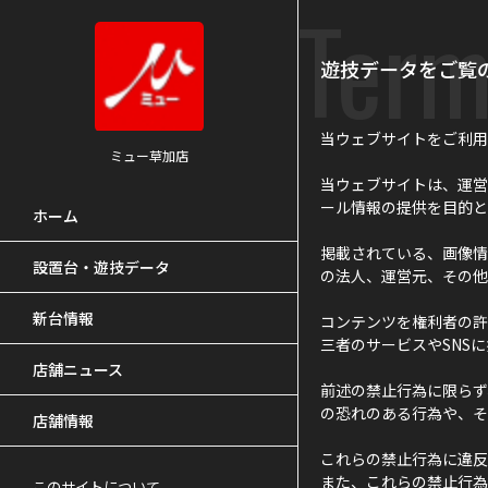
Term
遊技データをご覧
当ウェブサイトをご利用
ミュー草加店
当ウェブサイトは、運営
ール情報の提供を目的と
ホーム
掲載されている、画像情
設置台・遊技データ
の法人、運営元、その他
新台情報
コンテンツを権利者の許
三者のサービスやSNS
店舗ニュース
前述の禁止行為に限らず
の恐れのある行為や、そ
店舗情報
これらの禁止行為に違反
また、これらの禁止行為
このサイトについて