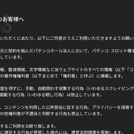
s
のお客様へ
いただくにあたり、以下にご同意のうえご利用いただきますようお願い
元と契約を結んだパチンコホール法人において、パチンコ·スロット機
しています。
報、数値情報、文字情報など当ウェブサイトのすべての情報（以下「コ
の著作権権利者（以下まとめて「権利者」と呼ぶ）に帰属します。
諾を得ずに、手動、自動問わず収集する行為（いわゆるスクレイピング
に掲載する行為（いわゆる晒し行為）は禁止しています。
、コンテンツを利用した公序良俗に反する行為、プライバシーを侵害す
の他権利者が不適当と判断する行為も禁止しています。
するご利用をお断り致します。
に違反する行為が発覚した場合には、適宜法的措置を実施します。