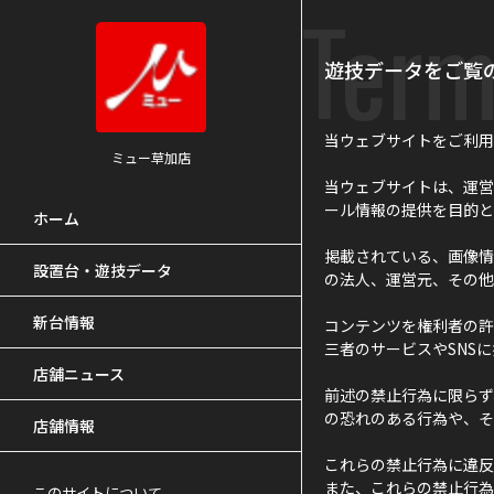
Term
遊技データをご覧
当ウェブサイトをご利用
ミュー草加店
当ウェブサイトは、運営
ール情報の提供を目的と
ホーム
掲載されている、画像情
設置台・遊技データ
の法人、運営元、その他
新台情報
コンテンツを権利者の許
三者のサービスやSNS
店舗ニュース
前述の禁止行為に限らず
の恐れのある行為や、そ
店舗情報
これらの禁止行為に違反
また、これらの禁止行為
このサイトについて