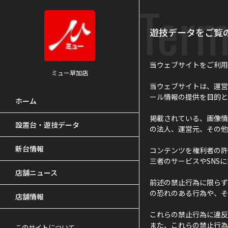
Term
遊技データをご覧
当ウェブサイトをご利用
ミュー草加店
当ウェブサイトは、運営
ール情報の提供を目的と
ホーム
掲載されている、画像情
設置台・遊技データ
の法人、運営元、その他
新台情報
コンテンツを権利者の許
三者のサービスやSNS
店舗ニュース
前述の禁止行為に限らず
の恐れのある行為や、そ
店舗情報
これらの禁止行為に違反
また、これらの禁止行為
このサイトについて