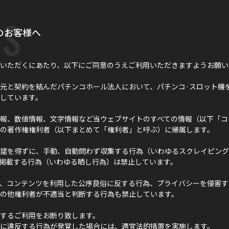
s
のお客様へ
いただくにあたり、以下にご同意のうえご利用いただきますようお願い
元と契約を結んだパチンコホール法人において、パチンコ·スロット機
しています。
報、数値情報、文字情報など当ウェブサイトのすべての情報（以下「コ
の著作権権利者（以下まとめて「権利者」と呼ぶ）に帰属します。
諾を得ずに、手動、自動問わず収集する行為（いわゆるスクレイピング
に掲載する行為（いわゆる晒し行為）は禁止しています。
、コンテンツを利用した公序良俗に反する行為、プライバシーを侵害す
の他権利者が不適当と判断する行為も禁止しています。
するご利用をお断り致します。
に違反する行為が発覚した場合には、適宜法的措置を実施します。