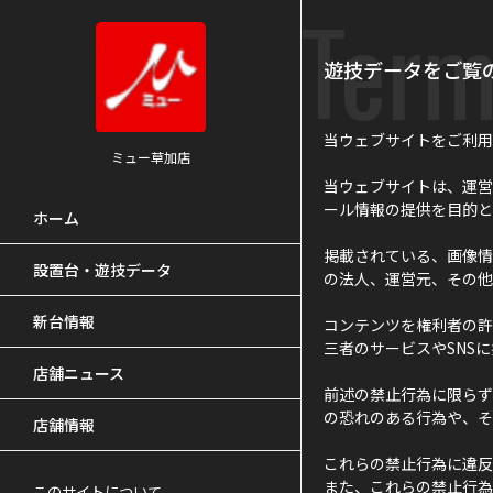
Term
遊技データをご覧
当ウェブサイトをご利用
ミュー草加店
当ウェブサイトは、運営
ール情報の提供を目的と
ホーム
掲載されている、画像情
設置台・遊技データ
の法人、運営元、その他
新台情報
コンテンツを権利者の許
三者のサービスやSNS
店舗ニュース
前述の禁止行為に限らず
の恐れのある行為や、そ
店舗情報
これらの禁止行為に違反
また、これらの禁止行為
このサイトについて