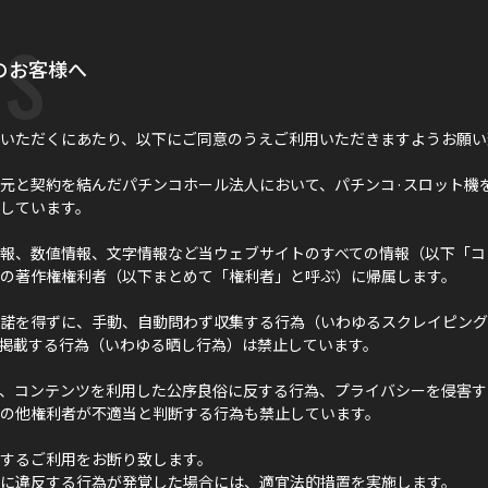
s
のお客様へ
いただくにあたり、以下にご同意のうえご利用いただきますようお願い
元と契約を結んだパチンコホール法人において、パチンコ·スロット機
しています。
報、数値情報、文字情報など当ウェブサイトのすべての情報（以下「コ
の著作権権利者（以下まとめて「権利者」と呼ぶ）に帰属します。
諾を得ずに、手動、自動問わず収集する行為（いわゆるスクレイピング
に掲載する行為（いわゆる晒し行為）は禁止しています。
、コンテンツを利用した公序良俗に反する行為、プライバシーを侵害す
の他権利者が不適当と判断する行為も禁止しています。
するご利用をお断り致します。
に違反する行為が発覚した場合には、適宜法的措置を実施します。