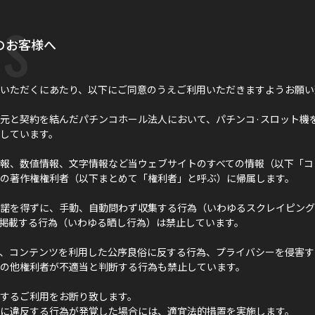
s
のお客様へ
いただくにあたり、以下にご同意のうえご利用いただきますようお願い
元と契約を結んだパチンコホール法人において、パチンコ·スロット機
しています。
報、数値情報、文字情報など当ウェブサイトのすべての情報（以下「コ
の著作権権利者（以下まとめて「権利者」と呼ぶ）に帰属します。
諾を得ずに、手動、自動問わず収集する行為（いわゆるスクレイピング
に掲載する行為（いわゆる晒し行為）は禁止しています。
、コンテンツを利用した公序良俗に反する行為、プライバシーを侵害す
の他権利者が不適当と判断する行為も禁止しています。
するご利用をお断り致します。
に違反する行為が発覚した場合には、適宜法的措置を実施します。