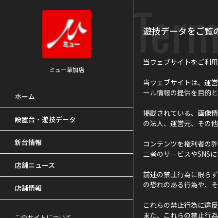
Term
遊技データをご覧
当ウェブサイトをご利用
ミュー草加店
当ウェブサイトは、運営
ール情報の提供を目的と
ホーム
掲載されている、画像情
設置台・遊技データ
の法人、運営元、その他
新台情報
コンテンツを権利者の許
三者のサービスやSNS
店舗ニュース
前述の禁止行為に限らず
の恐れのある行為や、そ
店舗情報
これらの禁止行為に違反
また、これらの禁止行為
このサイトについて