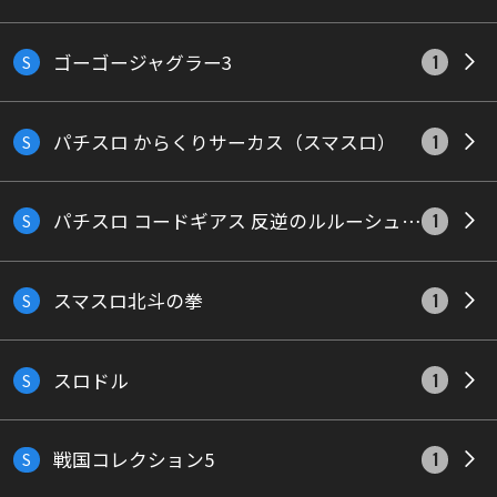
ゴーゴージャグラー3
S
1
パチスロ からくりサーカス（スマスロ）
S
1
パチスロ コードギアス 反逆のルルーシュ3 C.C.&Kallen ver.
S
1
スマスロ北斗の拳
S
1
スロドル
S
1
戦国コレクション5
S
1